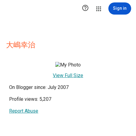

Sign in
大嶋幸治
View Full Size
On Blogger since: July 2007
Profile views: 5,207
Report Abuse