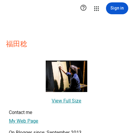

Sign in
福田稔
View Full Size
Contact me
My Web Page
On Blogger since: September 2013