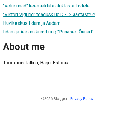
"Võluõunad" keemiaklubi algklassi lastele
"Viktori Vigurid" teadusklubi 5-12 aastastele
Huvikeskus Iidam ja Aadam
Iidam ja Aadam kunstiring "Punased Õunad"
About me
Location
Tallinn, Harju, Estonia
©2026 Blogger -
Privacy Policy