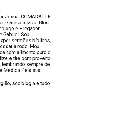
nhor Jesus. COMADALPE
 e articulista do Blog
Teólogo e Pregador.
e Gabriel. Sou
expor sermões bíblicos,
cessar a rede. Meu
ada com alimento puro e
lize e tire bom proveito
; lembrando sempre de
 é Medida Pela sua
ligião, sociologia e tudo