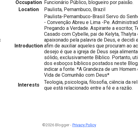
Occupation
Funcionário Público, blogueiro por paixão.
Location
Paulista, Pernambuco, Brazil
Paulista-Pernambuco-Brasil Servo do Se
- Convenção Abreu e Lima -Pe. Administrador
Pregando a Verdade. Aspirante a escritor, 
Casado com Cybelle, pai de Kelyta, Thalyta 
apaixonado pela palavra de Deus, e decidi 
8
Introduction
afim de auxiliar aqueles que procuram ao a
desejo é que a igreja de Deus seja aliment
sólido, exclusivamente Bíblico. Portanto, uti
dos esboços bíblicos postados neste Blog
indicar a fonte. *A Grandeza de um Homem
Vida de Comunhão com Deus*
Teologia, psicologia, filosofia, ciência da re
Interests
que está relacionado entre a fé e a razão.
©2026 Blogger -
Privacy Policy