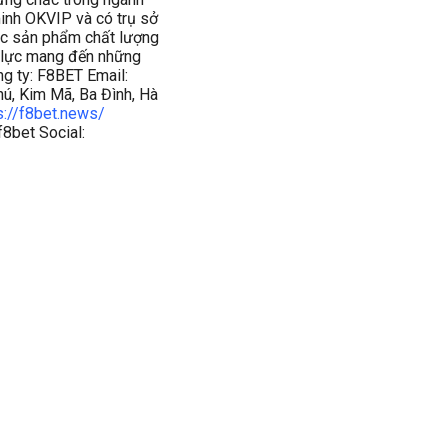
minh OKVIP và có trụ sở
ác sản phẩm chất lượng
ỗ lực mang đến những
ng ty: F8BET Email:
ú, Kim Mã, Ba Đình, Hà
s://f8bet.news/
8bet Social: