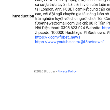
cá cược trực tuyến. Là thành viên của Liên 
tại London, Anh, F8BET cam kết cung cấp c
cao, với đội ngũ chuyên gia tài năng luôn n
Introduction
trải nghiệm tuyệt vời cho người chơi. Tên Cô
f8betnews@gmail.com Địa chỉ: 88 P. Trần Ph
Nội Điện thoại: 0398 623 024 Website:
http
Zipcode: 100000 Hashtags: #f8betnews, #f
https://x.com/f8bet_news
https://www.youtube.com/@f8betnews1
©2026 Blogger -
Privacy Policy