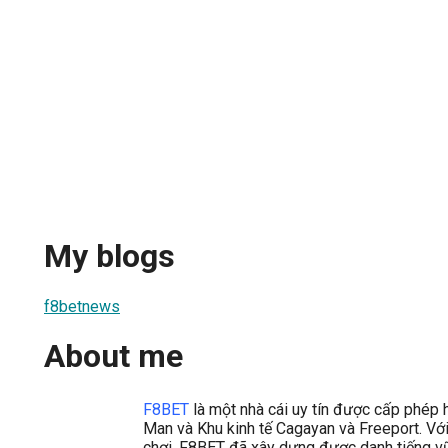
My blogs
f8betnews
About me
F8BET
là một nhà cái uy tín được cấp phép h
Man và Khu kinh tế Cagayan và Freeport. Với
chơi, F8BET đã xây dựng được danh tiếng v