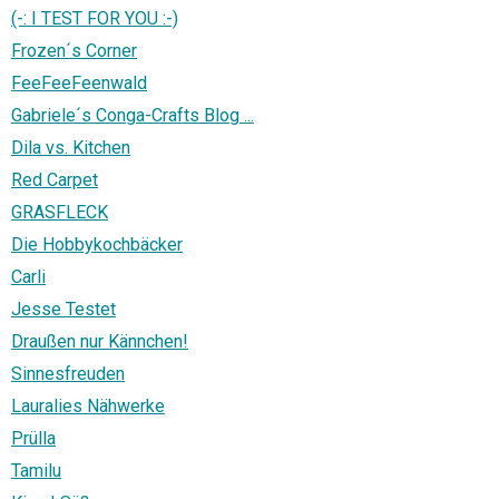
(-: I TEST FOR YOU :-)
Frozen´s Corner
FeeFeeFeenwald
Gabriele´s Conga-Crafts Blog ...
Dila vs. Kitchen
Red Carpet
GRASFLECK
Die Hobbykochbäcker
Carli
Jesse Testet
Draußen nur Kännchen!
Sinnesfreuden
Lauralies Nähwerke
Prülla
Tamilu