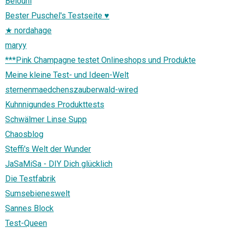
Belouni
Bester Puschel's Testseite ♥
★ nordahage
maryy
***Pink Champagne testet Onlineshops und Produkte
Meine kleine Test- und Ideen-Welt
sternenmaedchenszauberwald-wired
Kuhnnigundes Produkttests
Schwälmer Linse Supp
Chaosblog
Steffi's Welt der Wunder
JaSaMiSa - DIY Dich glücklich
Die Testfabrik
Sumsebieneswelt
Sannes Block
Test-Queen