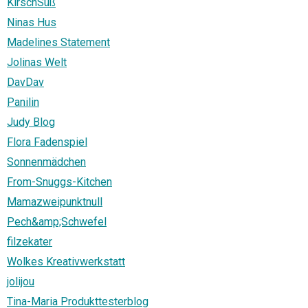
KirschSüß
Ninas Hus
Madelines Statement
Jolinas Welt
DavDav
Panilin
Judy Blog
Flora Fadenspiel
Sonnenmädchen
From-Snuggs-Kitchen
Mamazweipunktnull
Pech&amp;Schwefel
filzekater
Wolkes Kreativwerkstatt
jolijou
Tina-Maria Produkttesterblog