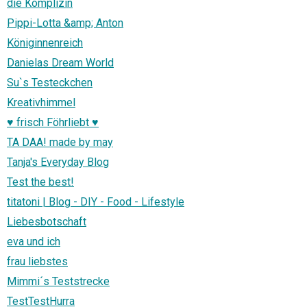
die Komplizin
Pippi-Lotta &amp; Anton
Königinnenreich
Danielas Dream World
Su`s Testeckchen
Kreativhimmel
♥ frisch Föhrliebt ♥
TA DAA! made by may
Tanja's Everyday Blog
Test the best!
titatoni | Blog - DIY - Food - Lifestyle
Liebesbotschaft
eva und ich
frau liebstes
Mimmi´s Teststrecke
TestTestHurra