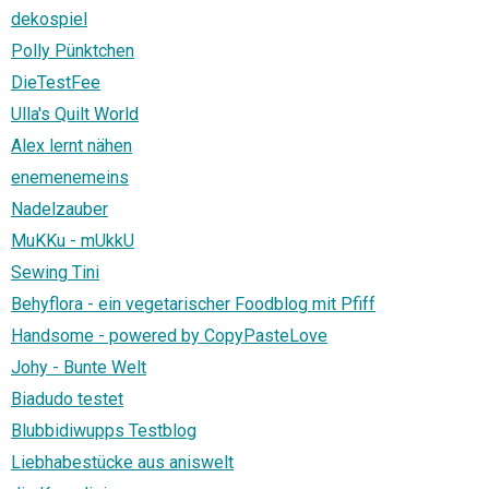
dekospiel
Polly Pünktchen
DieTestFee
Ulla's Quilt World
Alex lernt nähen
enemenemeins
Nadelzauber
MuKKu - mUkkU
Sewing Tini
Behyflora - ein vegetarischer Foodblog mit Pfiff
Handsome - powered by CopyPasteLove
Johy - Bunte Welt
Biadudo testet
Blubbidiwupps Testblog
Liebhabestücke aus aniswelt