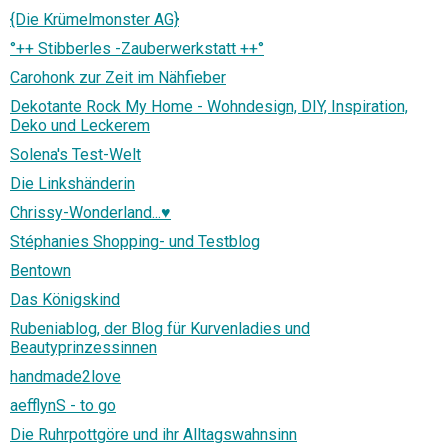
{Die Krümelmonster AG}
°++ Stibberles -Zauberwerkstatt ++°
Carohonk zur Zeit im Nähfieber
Dekotante Rock My Home - Wohndesign, DIY, Inspiration,
Deko und Leckerem
Solena's Test-Welt
Die Linkshänderin
Chrissy-Wonderland...♥
Stéphanies Shopping- und Testblog
Bentown
Das Königskind
Rubeniablog, der Blog für Kurvenladies und
Beautyprinzessinnen
handmade2love
aefflynS - to go
Die Ruhrpottgöre und ihr Alltagswahnsinn