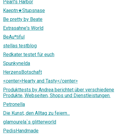
Pearl's Harbor
Kaeptn★Stupsnase
Be pretty by Beate
Extrasahne's World
BeAu*tiful
stellas testblog
Redkater testet für euch
Spunkynelda
HerzensBotschaft
<center>Hearty and Tasty</center>
Produkttests by Andrea berichtet über verschiedene
Produkte, Webseiten, Shops und Dienstleistungen.
Petronella
Die Kunst, den Alltag zu feiern...
glamourela`s glitterworld
PedisHandmade