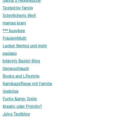
Sanna´s Hexenküche
Tested by family
Schnittchen's Welt
mamas kram
*** busybee
FräuleinMutti
Lecker Bentos und mehr
paulapü
bitavin's Bastel-Blog
Genieschlauch
Books and Lifestyle
Kamikazefliege mit Familie
ilsebilse
Fuchs &amp; Grete
Kreativ oder Primitiv?
Julys Testblog