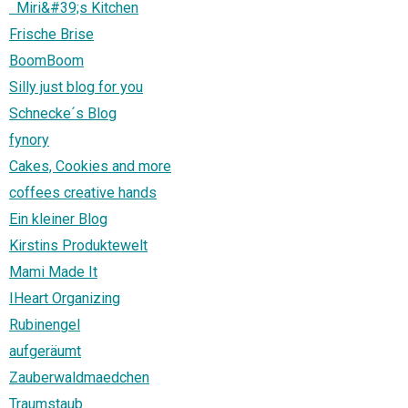
Miri&#39;s Kitchen
Frische Brise
BoomBoom
Silly just blog for you
Schnecke´s Blog
fynory
Cakes, Cookies and more
coffees creative hands
Ein kleiner Blog
Kirstins Produktewelt
Mami Made It
IHeart Organizing
Rubinengel
aufgeräumt
Zauberwaldmaedchen
Traumstaub