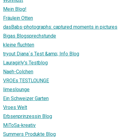
Wohnlust
Mein Blog!
Fräulein Otten
dasBabs-photographs: captured moments in pictures
Bigas Blogsprechstunde
kleine fluchten
tryout Diana´s Test &amp; Info Blog
Lauragirly's Testblog
Naeh-Colchen
VROEs TESTLOUNGE
limeslounge
Ein Schweizer Garten
Vroes Welt
Erbsenprinzessin Blog
MiToSa-kreativ
Summers Produkte Blog