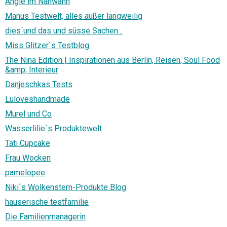
Angie im Nähwahn
Manus Testwelt, alles außer langweilig
dies´und das und süsse Sachen...
Miss Glitzer`s Testblog
The Nina Edition | Inspirationen aus Berlin, Reisen, Soul Food
&amp; Interieur
Danjeschkas Tests
Luloveshandmade
Murel und Co
Wasserlilie`s Produktewelt
Tati Cupcake
Frau Wocken
pamelopee
Niki´s Wolkenstern-Produkte Blog
hauserische testfamilie
Die Familienmanagerin