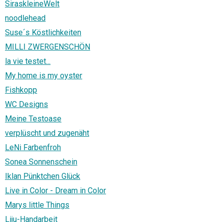
SiraskleineWelt
noodlehead
Suse´s Köstlichkeiten
MILLI ZWERGENSCHÖN
la vie testet...
My home is my oyster
Fishkopp
WC Designs
Meine Testoase
verplüscht und zugenäht
LeNi Farbenfroh
Sonea Sonnenschein
Iklan Pünktchen Glück
Live in Color - Dream in Color
Marys little Things
Liju-Handarbeit