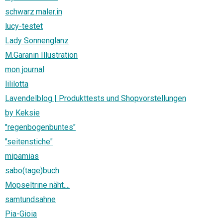
schwarz.maler.in
lucy-testet
Lady Sonnenglanz
M.Garanin Illustration
mon journal
lililotta
Lavendelblog | Produkttests und Shopvorstellungen
by Keksie
"regenbogenbuntes"
"seitenstiche"
mipamias
sabo(tage)buch
Mopseltrine näht....
samtundsahne
Pia-Gioia