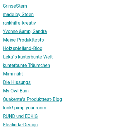
GrinseStern
made by Steen
rankhilfe-kreativ
Yvonne &amp; Sandra
Meine Produkttests
Holzspielland-Blog
Leka´s kunterbunte Welt
kunterbunte Träumchen
Mimi näht
Die Hissungs
My Owl Barn
Quakente's Produkttest-Blog
look! pimp your room
RUND und ECKIG
Elealinda-Design