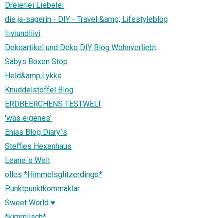
Dreierlei Liebelei
die ja-sagerin - DIY - Travel &amp; Lifestyleblog
liiviundliivi
Dekoartikel und Deko DIY Blog Wohnverliebt
Sabys Boxen Stop
Held&amp;Lykke
Knuddelstoffel Blog
ERDBEERCHENS TESTWELT
'was eigenes'
Enias Blog Diary`s
Steffies Hexenhaus
Leane´s Welt
olles *Himmelsglitzerdings*
Punktpunktkommaklar
Sweet World ♥
*kimmlisch*