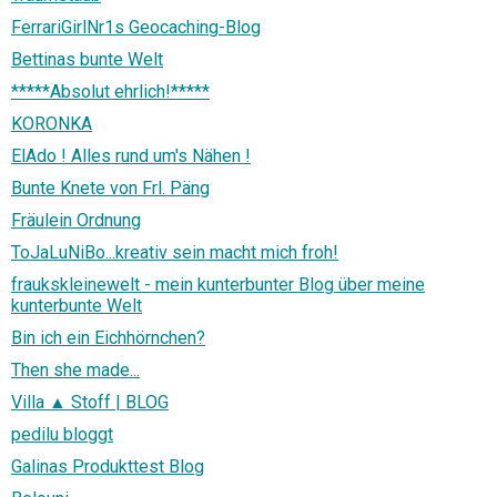
FerrariGirlNr1s Geocaching-Blog
Bettinas bunte Welt
*****Absolut ehrlich!*****
KORONKA
ElAdo ! Alles rund um's Nähen !
Bunte Knete von Frl. Päng
Fräulein Ordnung
ToJaLuNiBo...kreativ sein macht mich froh!
fraukskleinewelt - mein kunterbunter Blog über meine
kunterbunte Welt
Bin ich ein Eichhörnchen?
Then she made...
Villa ▲ Stoff | BLOG
pedilu bloggt
Galinas Produkttest Blog