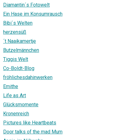
Diamantin´s Fotowelt
Ein Hase im Konsumrausch
Bibi´s Welten
herzensüß
´t Naaikamertje
Butzelmännchen
Tiggis Welt
Co-Boldt-Blog
fröhlichesdahinwerken
Emithe
Life as Art
Glücksmomente
Kronenreich
Pictures like Heartbeats
Door talks of the mad Mum