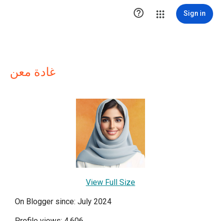

Sign in
غادة معن
View Full Size
On Blogger since: July 2024
Profile views: 4,606