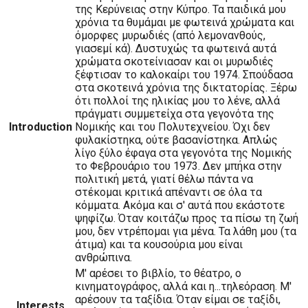
της Κερύνειας στην Κύπρο. Τα παιδικά μου
χρόνια τα θυμάμαι με φωτεινά χρώματα και
όμορφες μυρωδιές (από λεμονανθούς,
γιασεμί κά). Δυστυχώς τα φωτεινά αυτά
χρώματα σκοτείνιασαν και οι μυρωδιές
ξέφτισαν το καλοκαίρι του 1974. Σπούδασα
στα σκοτεινά χρόνια της δικτατορίας. Ξέρω
ότι πολλοί της ηλικίας μου το λένε, αλλά
πράγματι συμμετείχα στα γεγονότα της
Introduction
Νομικής και του Πολυτεχνείου. Όχι δεν
φυλακίστηκα, ούτε βασανίστηκα. Απλώς
λίγο ξύλο έφαγα στα γεγονότα της Νομικής
το Φεβρουάριο του 1973. Δεν μπήκα στην
πολιτική μετά, γιατί θέλω πάντα να
στέκομαι κριτικά απέναντι σε όλα τα
κόμματα. Ακόμα και σ' αυτά που εκάστοτε
ψηφίζω. Όταν κοιτάζω προς τα πίσω τη ζωή
μου, δεν ντρέπομαι για μένα. Τα λάθη μου (τα
άτιμα) και τα κουσούρια μου είναι
ανθρώπινα.
Μ' αρέσει το βιβλίο, το θέατρο, ο
κινηματογράφος, αλλά και η...τηλεόραση. Μ'
αρέσουν τα ταξίδια. Όταν είμαι σε ταξίδι,
Interests