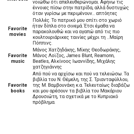
νοιώθω ότι απελευθερώνομαι. Αφήνω τις
έννοιες πίσω στην πατρίδα, αλλά δυστυχώς
όταν γυρίσω με περιμένουν... απτόητες
Πολλές. Το πατρικό μου σπίτι στο χωριό
ήταν δίπλα στο σινεμά. Έτσι έμαθα να
Favorite
παρακολουθώ και να αγαπώ από τις πιο
movies
κουλτουριάρικες ταινίες μέχρι τη ...Μαίρη
Πόππινς.
Μάνος Χατζηδάκης, Μίκης Θεοδωράκης,
Favorite
Μάνος Λοϊζος, James Blunt, Reamonn,
music
Beatles, Αλκίνοος Ιωαννίδης, Μιχάλης
χατζηγιάννης
Από πού να αρχίσω και πού να τελειώσω. Τα
βιβλία του Ν. Θέμελη, της Σ. Τριανταφύλλου,
Favorite
της Μ. Βαμβουνάκη κ.α. Τελευταίως διαβάζω
books
και μου αρέσουν τα βιβλία του Μακάριου
Δρουσιώτη, τα σχετικά με το Κυπριακό
πρόβλημα.