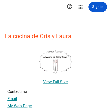

Sign in
La cocina de Cris y Laura
View Full Size
Contact me
Email
My Web Page