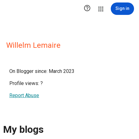

Sign in
Willelm Lemaire
On Blogger since: March 2023
Profile views:
?
Report Abuse
My blogs