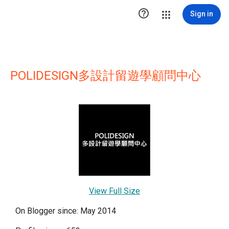

Sign in
POLIDESIGN多設計留遊學顧問中心
View Full Size
On Blogger since: May 2014