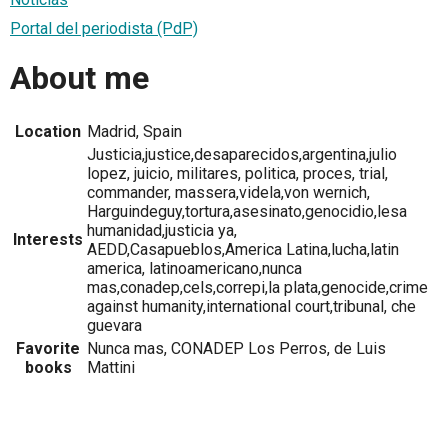
Portal del periodista (PdP)
About me
Location
Madrid, Spain
Justicia,justice,desaparecidos,argentina,julio
lopez, juicio, militares, politica, proces, trial,
commander, massera,videla,von wernich,
Harguindeguy,tortura,asesinato,genocidio,lesa
humanidad,justicia ya,
Interests
AEDD,Casapueblos,America Latina,lucha,latin
america, latinoamericano,nunca
mas,conadep,cels,correpi,la plata,genocide,crime
against humanity,international court,tribunal, che
guevara
Favorite
Nunca mas, CONADEP Los Perros, de Luis
books
Mattini