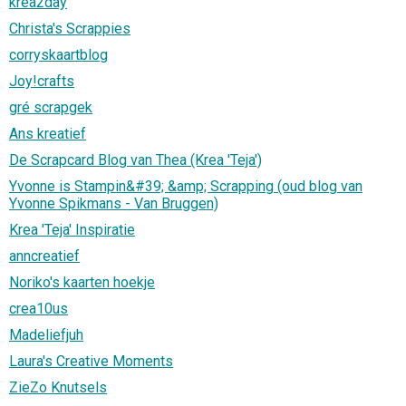
krea2day
Christa's Scrappies
corryskaartblog
Joy!crafts
gré scrapgek
Ans kreatief
De Scrapcard Blog van Thea (Krea 'Teja')
Yvonne is Stampin&#39; &amp; Scrapping (oud blog van
Yvonne Spikmans - Van Bruggen)
Krea 'Teja' Inspiratie
anncreatief
Noriko's kaarten hoekje
crea10us
Madeliefjuh
Laura's Creative Moments
ZieZo Knutsels