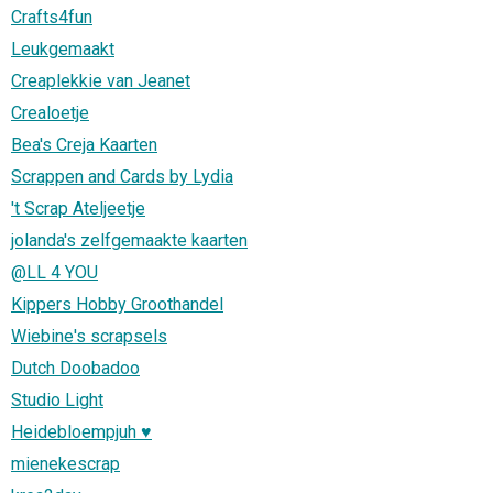
Crafts4fun
Leukgemaakt
Creaplekkie van Jeanet
Crealoetje
Bea's Creja Kaarten
Scrappen and Cards by Lydia
't Scrap Ateljeetje
jolanda's zelfgemaakte kaarten
@LL 4 YOU
Kippers Hobby Groothandel
Wiebine's scrapsels
Dutch Doobadoo
Studio Light
Heidebloempjuh ♥
mienekescrap