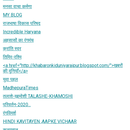
मनसा वाचा कर्मणा
MY BLOG
राजभाषा विकास परिषद
Incredible Haryana
अहसासों का रंगमंच
क्रांति स्वर
तिमिर-रश्मि
<a href="http://khabaronkiduniyaraipur.blogspot.com/">खबरों
की दुनियाँ</a>
युवा पहल
MadhepuraTimes
तलाशे-ख़ामोशी TALASHE-KHAMOSHI
परिवर्तन-2020...
रंगविमर्श
HINDI KAVITAYEN ,AAPKE VICHAAR
कलमदान