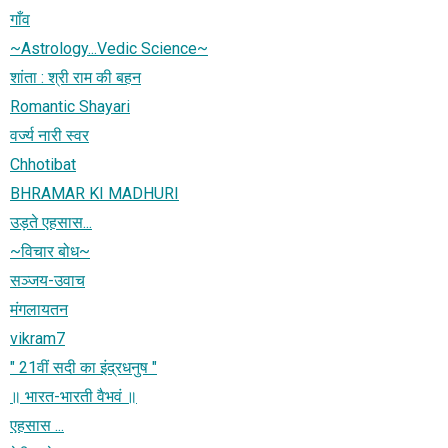
गाँव
~Astrology...Vedic Science~
शांता : श्री राम की बहन
Romantic Shayari
वर्ज्य नारी स्वर
Chhotibat
BHRAMAR KI MADHURI
उड़ते एहसास...
~विचार बोध~
सञ्जय-उवाच
मंगलायतन
vikram7
" 21वीं सदी का इंद्रधनुष "
॥ भारत-भारती वैभवं ॥
एहसास ...