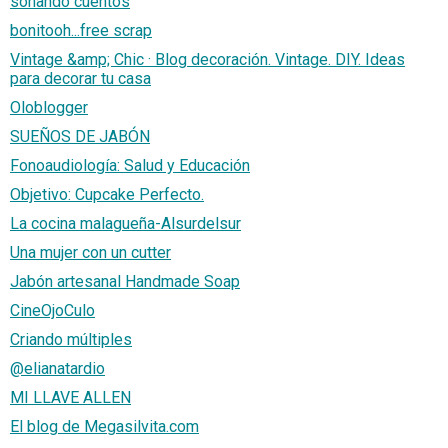
soñando cuentos
bonitooh...free scrap
Vintage &amp; Chic · Blog decoración. Vintage. DIY. Ideas
para decorar tu casa
Oloblogger
SUEÑOS DE JABÓN
Fonoaudiología: Salud y Educación
Objetivo: Cupcake Perfecto.
La cocina malagueña-Alsurdelsur
Una mujer con un cutter
Jabón artesanal Handmade Soap
CineOjoCulo
Criando múltiples
@elianatardio
MI LLAVE ALLEN
El blog de Megasilvita.com