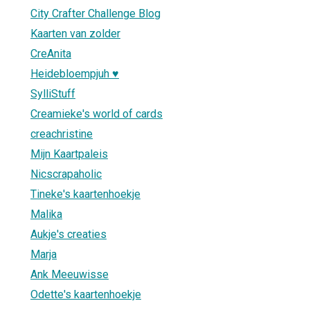
City Crafter Challenge Blog
Kaarten van zolder
CreAnita
Heidebloempjuh ♥
SylliStuff
Creamieke's world of cards
creachristine
Mijn Kaartpaleis
Nicscrapaholic
Tineke's kaartenhoekje
Malika
Aukje's creaties
Marja
Ank Meeuwisse
Odette's kaartenhoekje