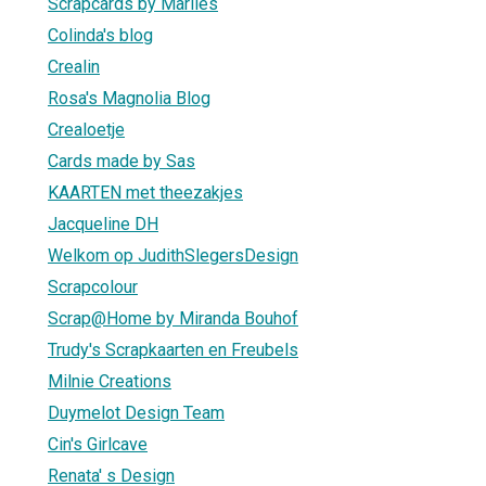
Scrapcards by Marlies
Colinda's blog
Crealin
Rosa's Magnolia Blog
Crealoetje
Cards made by Sas
KAARTEN met theezakjes
Jacqueline DH
Welkom op JudithSlegersDesign
Scrapcolour
Scrap@Home by Miranda Bouhof
Trudy's Scrapkaarten en Freubels
Milnie Creations
Duymelot Design Team
Cin's Girlcave
Renata' s Design