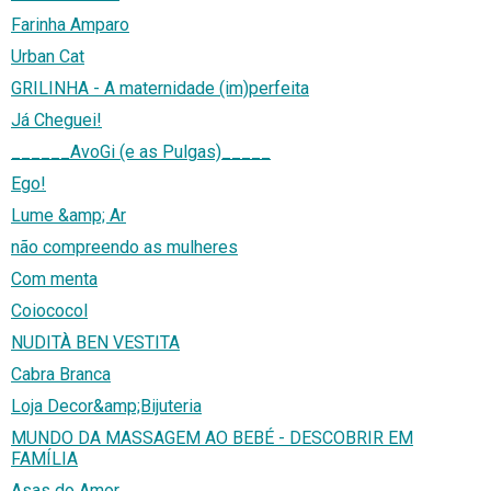
Farinha Amparo
Urban Cat
GRILINHA - A maternidade (im)perfeita
Já Cheguei!
______AvoGi (e as Pulgas)_____
Ego!
Lume &amp; Ar
não compreendo as mulheres
Com menta
Coiococol
NUDITÀ BEN VESTITA
Cabra Branca
Loja Decor&amp;Bijuteria
MUNDO DA MASSAGEM AO BEBÉ - DESCOBRIR EM
FAMÍLIA
Asas do Amor