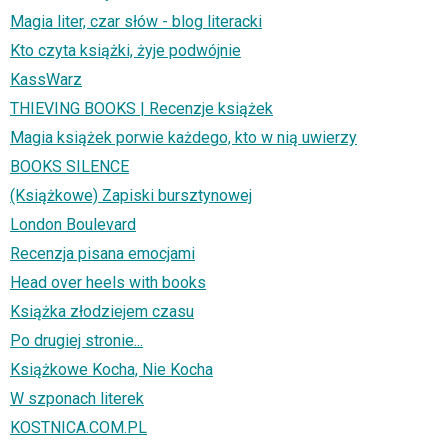
Magia liter, czar słów - blog literacki
Kto czyta książki, żyje podwójnie
KassWarz
THIEVING BOOKS | Recenzje książek
Magia książek porwie każdego, kto w nią uwierzy
BOOKS SILENCE
(Książkowe) Zapiski bursztynowej
London Boulevard
Recenzja pisana emocjami
Head over heels with books
Książka złodziejem czasu
Po drugiej stronie...
Książkowe Kocha, Nie Kocha
W szponach literek
KOSTNICA.COM.PL