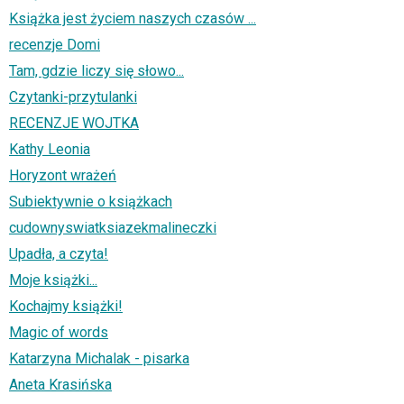
Książka jest życiem naszych czasów ...
recenzje Domi
Tam, gdzie liczy się słowo...
Czytanki-przytulanki
RECENZJE WOJTKA
Kathy Leonia
Horyzont wrażeń
Subiektywnie o książkach
cudownyswiatksiazekmalineczki
Upadła, a czyta!
Moje książki...
Kochajmy książki!
Magic of words
Katarzyna Michalak - pisarka
Aneta Krasińska