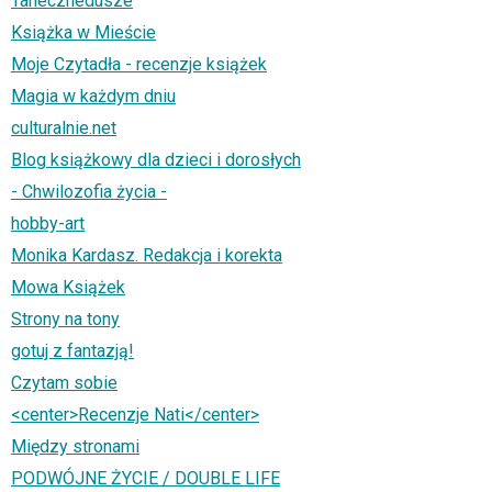
Tanecznedusze
Książka w Mieście
Moje Czytadła - recenzje książek
Magia w każdym dniu
culturalnie.net
Blog książkowy dla dzieci i dorosłych
- Chwilozofia życia -
hobby-art
Monika Kardasz. Redakcja i korekta
Mowa Książek
Strony na tony
gotuj z fantazją!
Czytam sobie
<center>Recenzje Nati</center>
Między stronami
PODWÓJNE ŻYCIE / DOUBLE LIFE