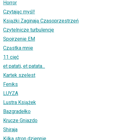
Horror
Czytając myśl!
Książki Zaginają Czasoprzestrzeń
Czytelnicze turbulencje
Spojrzenie EM
Cząstka mnie
11 cięć
et patati, et patata...
Kartek szelest
Feniks
LUYZA
Lustra Książek
Bazgradełko
Krucze Gniazdo
Shiraja
Kilka stron dziennie