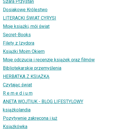
Szara Przystań
Dosiakowe Królestwo
LITERACKI ŚWIAT CYRYSI
Moje książki, mój świat
Secret-Books
Filety z Izydora
Książki Moim Okiem
Moje odczucia i recenzje książek oraz filmów
Bibliotekarskie przemyślenia
HERBATKA Z KSIĄŻKĄ
Czytając świat
R e m e d i u m
ANETA WOJTIUK - BLOG LIFESTYLOWY
książkolandia
Pozytywnie zakręcona i już
Książkówka