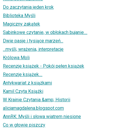
Do zaczytania jeden krok
Biblioteka Myśli
Magiczny zakątek
Sabinkowe czytanie, w obłokach bujanie....
Dwie pasje i tysiące marzeń...
...myśli, wrażenia, interpretacje
Królowa Moli
Recenzje książek - Pokój pełen książek
Recenzje książek....
Antykwariat z książkami
Kamil Czyta Książki
W Krainie Czytania &amp; Historii
alicjamagdalena.blogspot.com
AnnRK: Myśli i słowa wiatrem niesione
Co w głowie piszczy