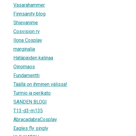
Vasarahammer
Finnsanity blog
Shievanime
Cosvision ry
Ilona Cosplay
marginalia
Hätäpäiden kalinaa
Oinomaos
Fundamentti
Täällä on ihminen välissä!
Turmio ja perikato
SANDEN BLOGI
T13-d3-m135
AbracadabraCosplay
Eagles fly singly