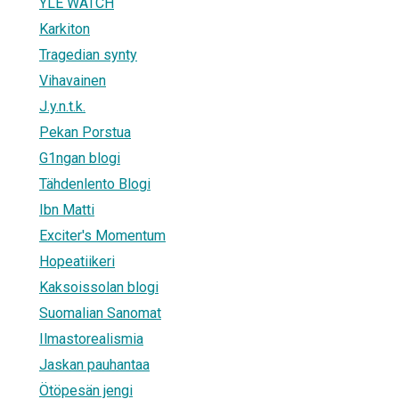
YLE WATCH
Karkiton
Tragedian synty
Vihavainen
J.y.n.t.k.
Pekan Porstua
G1ngan blogi
Tähdenlento Blogi
Ibn Matti
Exciter's Momentum
Hopeatiikeri
Kaksoissolan blogi
Suomalian Sanomat
Ilmastorealismia
Jaskan pauhantaa
Ötöpesän jengi