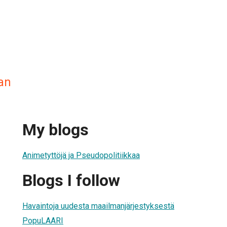
an
My blogs
Animetyttöjä ja Pseudopolitiikkaa
Blogs I follow
Havaintoja uudesta maailmanjärjestyksestä
PopuLAARI