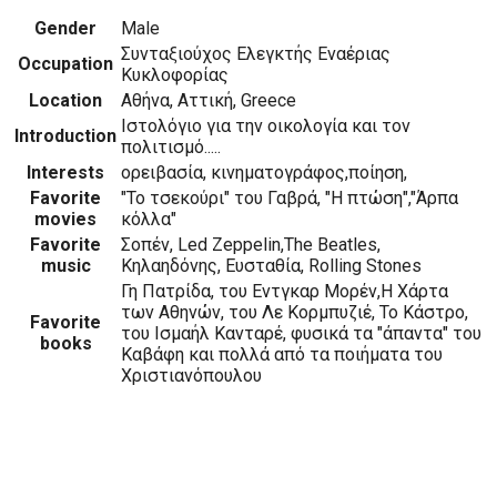
Gender
Male
Συνταξιούχος Ελεγκτής Εναέριας
Occupation
Κυκλοφορίας
Location
Αθήνα, Αττική, Greece
Ιστολόγιο για την οικολογία και τον
Introduction
πολιτισμό.....
Interests
ορειβασία, κινηματογράφος,ποίηση,
Favorite
"Το τσεκούρι" του Γαβρά, "H πτώση","Άρπα
movies
κόλλα"
Favorite
Σοπέν, Led Zeppelin,The Beatles,
music
Κηλαηδόνης, Ευσταθία, Rolling Stones
Γη Πατρίδα, του Εντγκαρ Μορέν,Η Χάρτα
των Αθηνών, του Λε Κορμπυζιέ, Το Κάστρο,
Favorite
του Ισμαήλ Κανταρέ, φυσικά τα "άπαντα" του
books
Καβάφη και πολλά από τα ποιήματα του
Χριστιανόπουλου