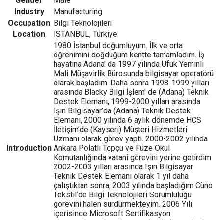
Gender
Male
Industry
Manufacturing
Occupation
Bilgi Teknolojileri
Location
ISTANBUL, Türkiye
1980 İstanbul doğumluyum. İlk ve orta
öğrenimini doğduğum kentte tamamladım. İş
hayatına Adana' da 1997 yılında Ufuk Yeminli
Mali Müşavirlik Bürosunda bilgisayar operatörü
olarak başladım. Daha sonra 1998-1999 yılları
arasında Blacky Bilgi İşlem' de (Adana) Teknik
Destek Elemanı, 1999-2000 yılları arasında
Işın Bilgisayar’da (Adana) Teknik Destek
Elemanı, 2000 yılında 6 aylık dönemde HCS
İletişim’de (Kayseri) Müşteri Hizmetleri
Uzmanı olarak görev yaptı. 2000-2002 yılında
Introduction
Ankara Polatlı Topçu ve Füze Okul
Komutanlığında vatani görevini yerine getirdim.
2002-2003 yılları arasında Işın Bilgisayar
Teknik Destek Elemanı olarak 1 yıl daha
çalıştıktan sonra, 2003 yılında başladığım Cüno
Tekstil’de Bilgi Teknolojileri Sorumluluğu
görevini halen sürdürmekteyim. 2006 Yılı
içerisinde Microsoft Sertifikasyon