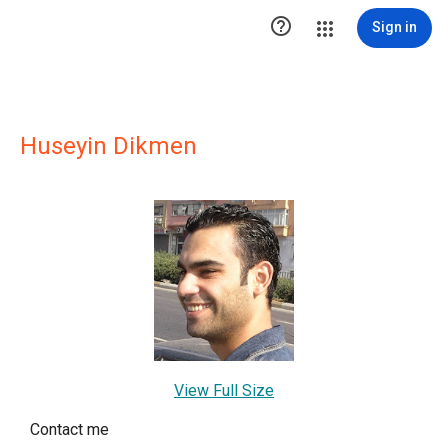

Sign in
Huseyin Dikmen
View Full Size
Contact me