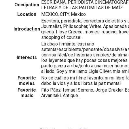
ESCRIBANA, PERIODISTA CINEMATOGRÁF
Occupation
LETRAS Y DE LAS PALOMITAS DE MAÍZ.
Location
MEXICO, CITY, Mexico
Escritora, periodista, correctora de estilo y 
Journalist, Philosopher, Writer. Apasionada d
Introduction
griega. I love Greece, movies, reading, trave
shopping of course.
La abajo firmante: casi uno
setenta/escribiente/pensante/obsesiva/a 
sonrisa fácil/de historias simples/de alma 
Interests
los leyentes que hay pocas cosas mejores en
pasto panza arriba/junto a una mujer herm
al lado. Soy y me llamo Ligia Oliver, mis am
Favorite
No sé cuál es mi filme favorito, ni mi libro fa
movies
debo la vida y a los libros la paz mental..
Favorite
Fito Páez, Ismael Serrano, Jorge Drexler, Bo
music
Arvanitaki, Antique.