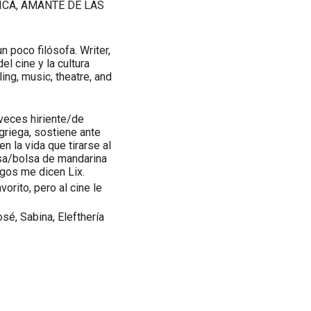
ICA, AMANTE DE LAS
un poco filósofa. Writer,
el cine y la cultura
ling, music, theatre, and
veces hiriente/de
griega, sostiene ante
 la vida que tirarse al
osa/bolsa de mandarina
igos me dicen Lix.
vorito, pero al cine le
sé, Sabina, Elefthería