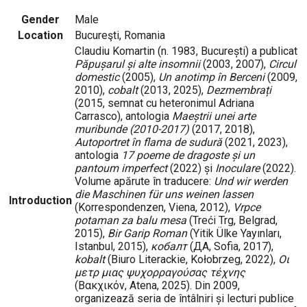
Gender
Male
Location
Bucureşti, Romania
Claudiu Komartin (n. 1983, București) a publicat
Păpușarul și alte insomnii
(2003, 2007),
Circul
domestic
(2005),
Un anotimp în Berceni
(2009,
2010),
cobalt
(2013, 2025),
Dezmembrați
(2015, semnat cu heteronimul Adriana
Carrasco), antologia
Maeștrii unei arte
muribunde (2010-2017)
(2017, 2018),
Autoportret în flama de sudură
(2021, 2023),
antologia
17 poeme de dragoste și un
pantoum imperfect
(2022) și
Inoculare
(2022).
Volume apărute în traducere:
Und wir werden
die Maschinen für uns weinen lassen
Introduction
(Korrespondenzen, Viena, 2012),
Vrpce
potaman za balu mesa
(Treći Trg, Belgrad,
2015),
Bir Garip Roman
(Yitik Ülke Yayınları,
Istanbul, 2015),
кобалт
(ДА, Sofia, 2017),
kobalt
(Biuro Literackie, Kołobrzeg, 2022),
Οι
μετρ μιας ψυχορραγούσας τέχνης
(Βακχικόν, Atena, 2025). Din 2009,
organizează seria de întâlniri și lecturi publice