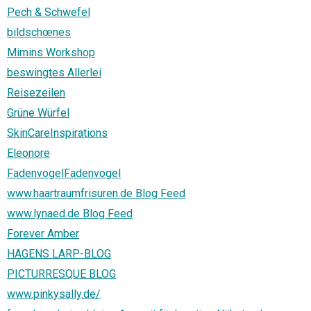
Pech & Schwefel
bildschœnes
Mimins Workshop
beswingtes Allerlei
Reisezeilen
Grüne Würfel
SkinCareInspirations
Eleonore
FadenvogelFadenvogel
www.haartraumfrisuren.de Blog Feed
www.lynaed.de Blog Feed
Forever Amber
HAGENS LARP-BLOG
PICTURRESQUE BLOG
www.pinkysally.de/