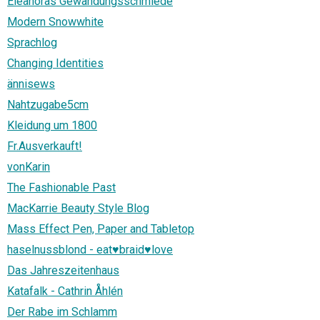
Eleanoras Gewandungsschmiede
Modern Snowwhite
Sprachlog
Changing Identities
ännisews
Nahtzugabe5cm
Kleidung um 1800
Fr.Ausverkauft!
vonKarin
The Fashionable Past
MacKarrie Beauty Style Blog
Mass Effect Pen, Paper and Tabletop
haselnussblond - eat♥braid♥love
Das Jahreszeitenhaus
Katafalk - Cathrin Åhlén
Der Rabe im Schlamm