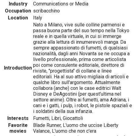
Industry
Communications or Media
Occupation
scribacchino
Location
Italy
Nato a Milano, vive sulle colline parmensi e
passa buona parte del suo tempo nella Tokyo
reale e in quella virtuale, in cui si immerge
grazie alla lettura di innumerevoli manga. Da
sempre appassionato di fumetti, di qualsiasi
nazionalità, dagli anni Novanta se ne occupa a
livello professionale, prima come articolista
poi come consulente editoriale, direttore di
Introduction
riviste, "progettista" di collane e linee
editoriali. Ha al suo attivo migliaia di articoli e
qualche libro sull'argomento. Attualmente
collabora (anche) con le case editrici Walt
Disney e DeAgostini (per quest'ultima nel
settore anime). Oltre ai fumetti, ama Adriana, i
cani e i gatti, i pulp, i robot, le pistole spaziali e
i soldatini della sua infanzia.
Interests
Fumetti, Libri, Giocattoli
Favorite
Blade Runner, L'uomo che uccise Liberty
movies
Valance, L'uomo che non c'era