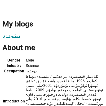
My blogs
ھەكىم ئىزى
About me
Gender
Male
Industry
Science
دوختور
Occupation
ئانا دىيار قەشقەردە بىر ھەكىم ئائىلىسىدە دۇنياغا
كەلدىم. 1996- يىلىغا قەدەر باشلانغۇچ ۋە تولۇق
ئوتتۇرا ئوقۇشۇمنى پۇتتۇردۇم. 2002-يىلى تىببىي
ئۈنۋىرىستىنى تاماملاپ دوختۇر بولدۇم. 2009- يىلىغا
قەدەر قەشقەردە دۆلەت دوختۇرخانىسى قان-
تومۇر كېسەللىكلەر بۆلۇمىندە ئشلىدىم. 2016-يىلى
Introduction
تۈركىيەدە < ئىچكى كېسەللىكلەر مۇتەخەسسىسى>