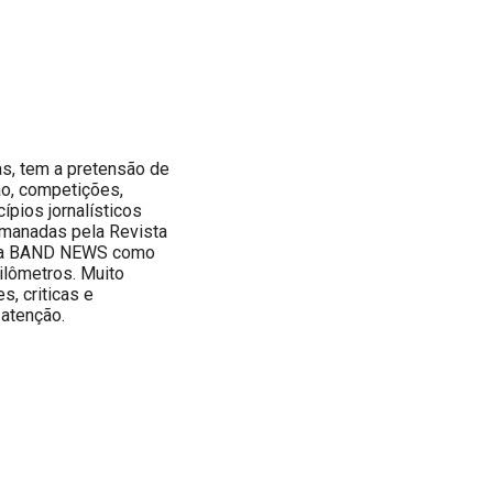
s, tem a pretensão de
ão, competições,
ípios jornalísticos
emanadas pela Revista
buna BAND NEWS como
ilômetros. Muito
, criticas e
 atenção.