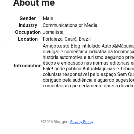
About me
Gender
Male
Industry
Communications or Media
Occupation
Jornalista
Location
Fortaleza, Ceará, Brazil
4
Amigos,este Blog intitulado Autos&Máquina
divulgar e comentar a indústria da locomoç
história automotiva e turismo seguindo princ
éticos e embasado nas normas editoriais 
Introduction
Fale! onde publico AutosMáquinas e Tri
colunista responsável pelo espaço Sem Qu
obrigado pela audiência e aguardo sugestões
comentários que certamente darei a devida
©2026 Blogger -
Privacy Policy