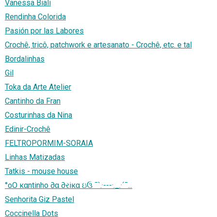
Vanessa Biali
Rendinha Colorida
Pasión por las Labores
Crochê, tricô, patchwork e artesanato - Crochê, etc. e tal
Bordalinhas
Gil
Toka da Arte Atelier
Cantinho da Fran
Costurinhas da Nina
Edinir-Crochê
FELTROPORMIM-SORAIA
Linhas Matizadas
Tatkis - mouse house
°oO кαntinho ∂α ∂રiкα ઇ‍ઉ ¯`.·---·._.·´¯...
Senhorita Giz Pastel
Coccinella Dots