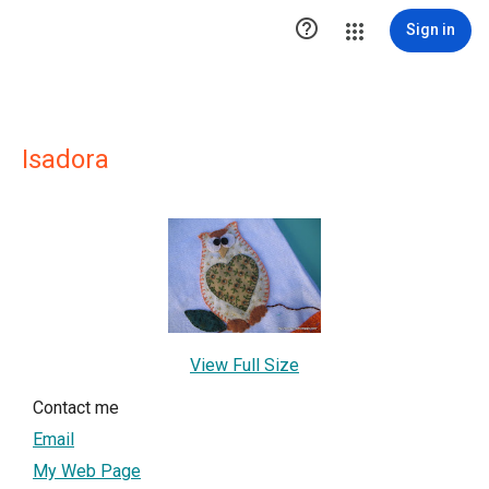

Sign in
Isadora
View Full Size
Contact me
Email
My Web Page