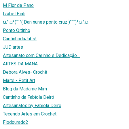
M Flor de Pano
Izabel Biali
¤.°.¤*(¯`°( Dan nunes ponto cruz )°´¯)*¤.°.¤
Ponto Oitinho
CantinhodaJubs!
JUD artes
Artesanato com Carinho e Dedicação....
ARTES DA MANA
Debora Alves- Crochê
Maitê - Petit Art
Blog da Madame Mim
Cantinho da Fabíola Deiró
Artesanatos by Fabíola Deiró
Tecendo Artes em Crochet
Fiodourado2