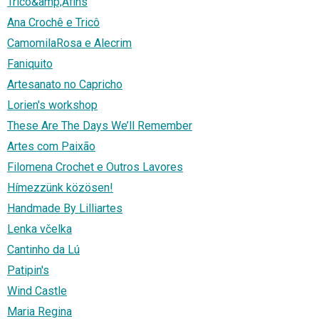
Tricô&amp;Afins
Ana Crochê e Tricô
CamomilaRosa e Alecrim
Faniquito
Artesanato no Capricho
Lorien's workshop
These Are The Days We’ll Remember
Artes com Paixão
Filomena Crochet e Outros Lavores
Hímezzünk közösen!
Handmade By Lilliartes
Lenka včelka
Cantinho da Lú
Patipin's
Wind Castle
Maria Regina