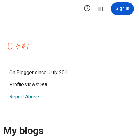

Sign in
じゃむ
On Blogger since: July 2011
Profile views: 896
Report Abuse
My blogs