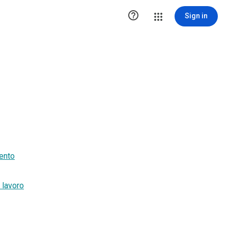

Sign in
mento
 lavoro