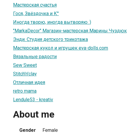
Мастерская счастья
Гося, Звёздочка и К°
Иногда творю, иногда вытворяю :)
"MarkaDecor" Магазин-мастерская Марины Чуздюк
Энди. Студия детского трикотажа
Мастерская кукол и игрушек eva-dolls.com
Вязальные радости
Sew Sweet
Stitch'n'clay
Отличная идея
retro mama
Lendule53 - kreativ
About me
Gender
Female