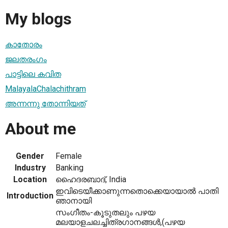
My blogs
കാതോരം
ജലതരംഗം
പാട്ടിലെ കവിത
MalayalaChalachithram
അന്നന്നു തോന്നിയത്
About me
Gender
Female
Industry
Banking
Location
ഹൈദരബാദ്, India
ഇവിടെയീക്കാണുന്നതൊക്കെയായാല്‍ പാതി
Introduction
ഞാനായി
സംഗീതം-കൂടുതലും പഴയ
മലയാളചലച്ചിത്രഗാനങ്ങള്‍,(പഴയ