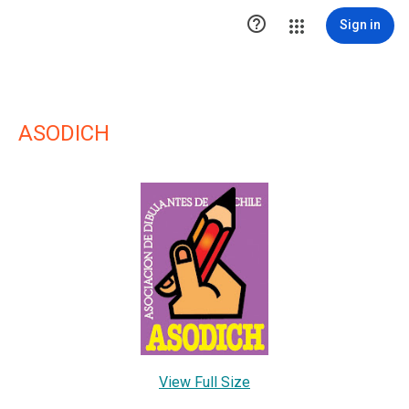

Sign in
ASODICH
View Full Size