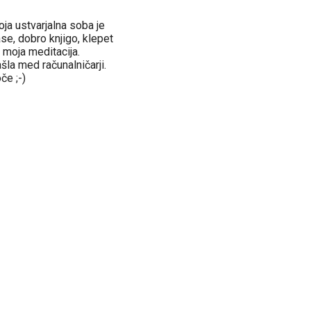
a ustvarjalna soba je
ase, dobro knjigo, klepet
 moja meditacija.
ašla med računalničarji.
če ;-)