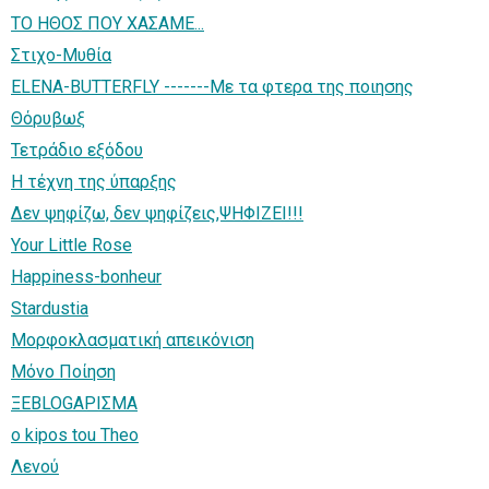
TΟ ΗΘΟΣ ΠΟΥ ΧΑΣΑΜΕ...
Στιχο-Μυθία
ELENA-BUTTERFLY -------Με τα φτερα της ποιησης
Θόρυβωξ
Τετράδιο εξόδου
H τέχνη της ύπαρξης
Δεν ψηφίζω, δεν ψηφίζεις,ΨΗΦΙΖΕΙ!!!
Your Little Rose
Happiness-bonheur
Stardustia
Μορφοκλασματική απεικόνιση
Μόνο Ποίηση
ΞΕBLOGΑΡΙΣΜΑ
o kipos tou Theo
Λενού