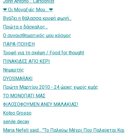
John Antóno :: Cartoonist
❤ Οι Μοναξιές Μου... ❤
Βγάζει η θάλασσα κρυφή φωνή...
Πρώτα ο δάσκαλος...
Ο συναισθηματικός μου κόσμος
ΠΑΡΑ-ΠΟΙΗΣΗ
Τροφή για τη σκέψη / Food for thought
ΠΙΝΑΚΙΔΕΣ ΑΠΟ ΚΕΡΙ
Νημερτής
DYOSMARAKI
Πρώτη Μαρτίου 2010 - 24 ώρες χωρίς εμάς
TO MONOΠATI MAΣ
ΦΙΛΟΣΟΦΟΥΜΕΝ ΑΝΕΥ ΜΑΛΑΚΙΑΣ!
Kolpo Grosso
senile decay
Maria Nefeli said... "Το Παλεύω Μέχρι Που Παλεύεται Και