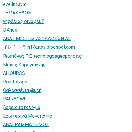
evelinasym
ΤΕΜΑΧΗΔΟΝ
νηφάλιος οινόφλυξ
D.Angel
ΑΝΑΞ ΜΕΣΙΤΕΣ ΑΣΦΑΛΙΣΕΩΝ ΑΕ
イレクトラinΤζαπάν.blogspot.com
Γεωπόνος Τ.Ε. texnologosgeoponos.gr
Μάκης Καραγιάννης
AILOUROS
Pomfolyges
Θαλασσένια @υλή
RAINBOW!
βορειο ιστολογιο
Εσωτερικά Μονοπάτια
ΑΝΑΓΡΑΜΜΑΤΙΣΜΟΣ