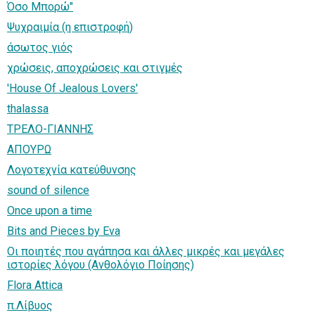
Όσο Μπορώ"
Ψυχραιμία (η επιστροφή)
άσωτος γιός
χρώσεις, αποχρώσεις και στιγμές
'House Of Jealous Lovers'
thalassa
ΤΡΕΛΟ-ΓΙΑΝΝΗΣ
ΑΠΟΥΡΩ
Λογοτεχνία κατεύθυνσης
sound of silence
Once upon a time
Bits and Pieces by Eva
Οι ποιητές που αγάπησα και άλλες μικρές και μεγάλες
ιστορίες λόγου (Ανθολόγιο Ποίησης)
Flora Attica
π.Λίβυος