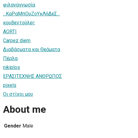
φιλαναγνωσία
...ΚαΡαΜπΟυΖοΥκΛήΔεΣ...
κουβεντούλες
AORTI
Carpez diem
Διαβάσματα και Θεάματα
Πέρλα
nikiplos
ΕΡΑΣΙΤΕΧΝΗΣ ΑΝΘΡΩΠΟΣ
pixels
Οι στίχοι μου
About me
Gender
Male