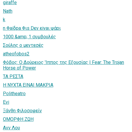
giraffe
Nath
k
n Φaiδpa Φιs Dεv εivaι ψάpι
1000 &amp; 1 συμβουλές
Σούλης ο μεντεσές
atheofobos2
Φόβος: Ο Δούρειος 'Ιππος της Εξουσίας | Fear: The Trojan
Horse of Power
ΤΑ ΡΕΣΤΑ
Η ΝΥΧΤΑ ΕΙΝΑΙ ΜΑΚΡΙΑ
Politheatro
Evi
Ξάνθη Φιλοσοφείν
ΟΜΟΡΦΗ ΖΩΗ
Ανν Λου