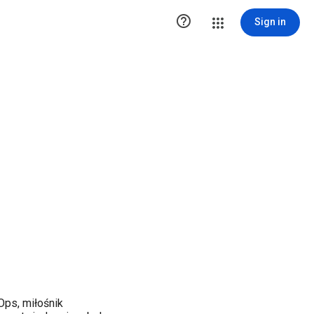

Sign in
Ops, miłośnik