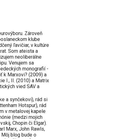
urovýboru. Zároveň
poslaneckom klube
ný ľavičiar, v kultúre
rat. Som ateista a
tizujem neoliberálne
ópu. Venujem sa
ť vedeckých monografií -
äť k Marxovi? (2009) a
e I., II. (2010) a Matrix
tických vied SAV a
e a synčekovi), rád si
ttenham Hotspur), rád
om v metalovej kapele
mónie (medzi mojich
skij, Chopin či Elgar).
arl Marx, John Rawls,
. Môj blog bude o