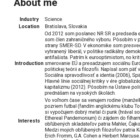
About me
Industry
Science
Location
Bratislava, Slovakia
Od 2012 som poslanec NR SR a predseda e
som člen zahraničného výboru. Pôsobím v 
strany SMER-SD. V ekonomike som presvedče
vyhranený liberál, v politike radikálny demok
antifašista. Patrím k eurooptimistom, no kri
Introduction
smerovanie EÚ a presadzujem sociálnu Eur
politickej teórii a filozofii. Napísal som pä
Sociálna spravodlivosť a identia (2006), Sp
Hlavné línie sociálnej kritiky v ére globalizáci
kapitalizmu (2012). Pôsobím na Ústave poli
prednášam na vysokých školách.
Vo voľnom čase sa venujem rodine (manželk
pozriem futbal (fandím anglickému klubu To
si vypočujem dobrý metal či punk (hrával s
Ethereal Pandemonium) či zájdem do filhar
Interests
obľúbených skladateľov patria Mahler, Čajkov
Medzi mojich obľúbených filozofov patria K
Erich Fromm, G.A. Cohen a Herbert Marcuse