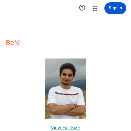

Sign in
BeNi
View Full Size