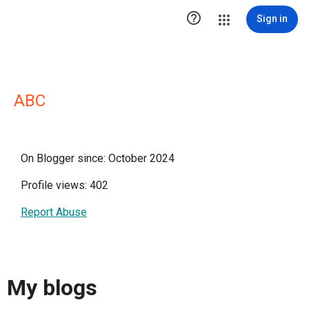

Sign in
ABC
On Blogger since: October 2024
Profile views: 402
Report Abuse
My blogs