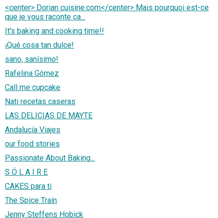
<center> Dorian cuisine.com</center> Mais pourquoi est-ce
que je vous raconte ça...
It's baking and cooking time!!
¡Qué cosa tan dulce!
sano, sanísimo!
Rafelina Gómez
Call me cupcake
Nati recetas caseras
LAS DELICIAS DE MAYTE
Andalucía Viajes
our food stories
Passionate About Baking...
S Ö L A I R E
CAKES para ti
The Spice Train
Jenny Steffens Hobick