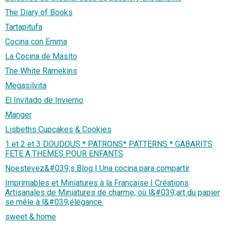
The Diary of Books
Tartapitufa
Cocina con Emma
La Cocina de Masito
The White Ramekins
Megasilvita
El Invitado de Invierno
Manger
Lisbeths Cupcakes & Cookies
1 et 2 et 3 DOUDOUS * PATRONS* PATTERNS * GABARITS
FETE A THEMES POUR ENFANTS
Noestevez&#039;s Blog | Una cocina para compartir
Imprimables et Miniatures à la Française | Créations
Artisanales de Miniatures de charme, où l&#039;art du papier
se mêle à l&#039;élégance.
sweet & home