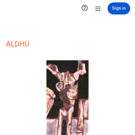

Sign in
ALDHU