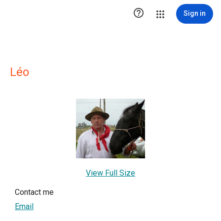

Sign in
Léo
View Full Size
Contact me
Email