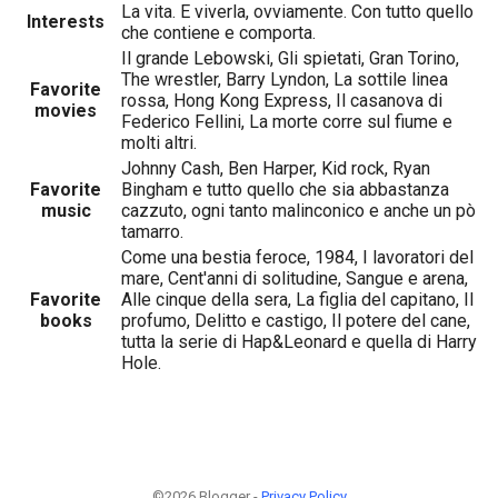
La vita. E viverla, ovviamente. Con tutto quello
Interests
che contiene e comporta.
Il grande Lebowski, Gli spietati, Gran Torino,
The wrestler, Barry Lyndon, La sottile linea
Favorite
rossa, Hong Kong Express, Il casanova di
movies
Federico Fellini, La morte corre sul fiume e
molti altri.
Johnny Cash, Ben Harper, Kid rock, Ryan
Favorite
Bingham e tutto quello che sia abbastanza
music
cazzuto, ogni tanto malinconico e anche un pò
tamarro.
Come una bestia feroce, 1984, I lavoratori del
mare, Cent'anni di solitudine, Sangue e arena,
Favorite
Alle cinque della sera, La figlia del capitano, Il
books
profumo, Delitto e castigo, Il potere del cane,
tutta la serie di Hap&Leonard e quella di Harry
Hole.
©2026 Blogger -
Privacy Policy