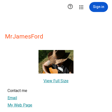

Sign in
MrJamesFord
View Full Size
Contact me
Email
My Web Page