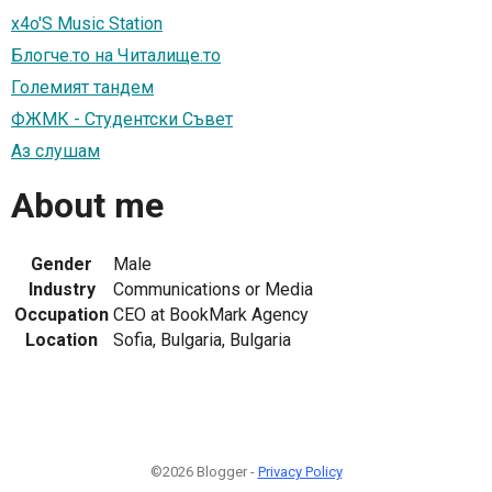
x4o'S Music Station
Блогче.то на Читалище.то
Големият тандем
ФЖМК - Студентски Съвет
Аз слушам
About me
Gender
Male
Industry
Communications or Media
Occupation
CEO at BookMark Agency
Location
Sofia, Bulgaria, Bulgaria
©2026 Blogger -
Privacy Policy