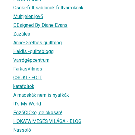
Csoki-folt sablonok foltvarróknak
Múlt,jelen,jövő
DEsigned By Diane Evans
Zazálea
Anne-Grethes quiltblog
Haldis -quilteblogg
Varrógépcentrum
FarkasVilmos
CSOKI - FOLT
katafoltok
A macskák nem is nyafkák
It's My World
FőzőCICke, de okosan!
HOKATA MESÉS VILÁGA - BLOG
Nassoló