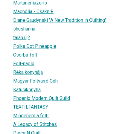
Martaneniazeris
Magnólia - CsákniR
Diane Gaudynski "A New Tradition in Quilting"
shushanna
talán új?
Polka Dot Pineapple
Csorba-folt
Folt-napló
Réka konyhája
Magyar Foltvarró Céh
Katucikonyha
Phoenix Modern Quilt Guild
TEXTILFANTASY
Mindenem a folt!
A Legacy of Stitches
Piece N Quilt