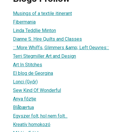
Musings of a textile itinerant
Fibermania
Linda Teddlie Minton
Dianne S. Hire Quilts and Classes
::::More Whiffs, Glimmers &amp; Left Oeuvres:::
Terri Stegmiller Art and Design
Art In Stitches
El blog de Georgina
Lonci (Győr)
Sew Kind Of Wonderful
Anya főztje
Blåbærtua
Egyszer folt, hol nem folt...
Kreatív homokozó