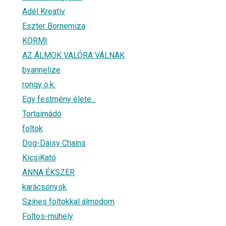
Adél Kreativ
Eszter Bornemiza
KÖRMI
AZ ÁLMOK VALÓRA VÁLNAK
byannelize
rongy o.k.
Egy festmény élete...
Tortaimádó
foltok
Dog-Daisy Chains
KicsiKató
ANNA ÉKSZER
karácsonysk
Színes foltokkal álmodom
Foltos-mühely