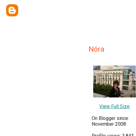
Nóra
View Full Size
On Blogger since:
November 2008
Profile views: 3,843