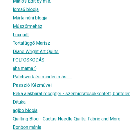
Miklós Edit by m.e.
loma6 blogja
Márta néni blogja
Műszőrmeház
Luxquilt
Tortafüggő Marisz
Diane Wright Art Quilts
FOLTOSKODÁS
aha mama :)
Patchwork és minden más......
Passzió Kézművei
Réka alakbarát receptjei - szénhidrátcsökkentett, bűntel
Dituka
agibo blogja
Quilting Blog - Cactus Needle Quilts, Fabric and More
Bonbon mánia