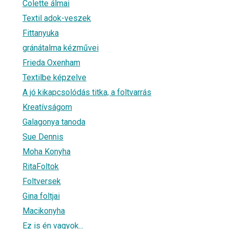
Colette álmai
Textil adok-veszek
Fittanyuka
gránátalma kézművei
Frieda Oxenham
Textilbe képzelve
A jó kikapcsolódás titka, a foltvarrás
Kreatívságom
Galagonya tanoda
Sue Dennis
Moha Konyha
RitaFoltok
Foltversek
Gina foltjai
Macikonyha
Ez is én vagyok...