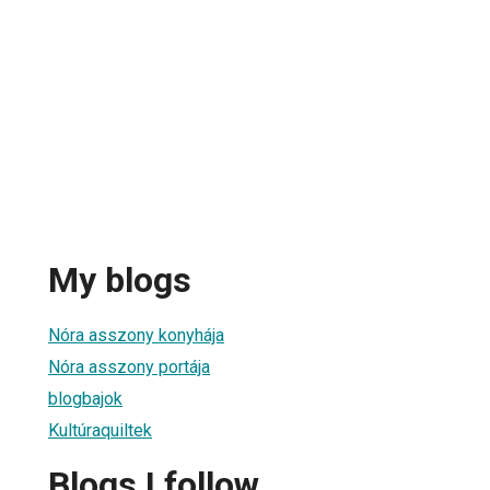
My blogs
Nóra asszony konyhája
Nóra asszony portája
blogbajok
Kultúraquiltek
Blogs I follow