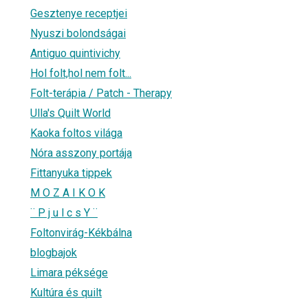
Gesztenye receptjei
Nyuszi bolondságai
Antiguo quintivichy
Hol folt,hol nem folt...
Folt-terápia / Patch - Therapy
Ulla's Quilt World
Kaoka foltos világa
Nóra asszony portája
Fittanyuka tippek
M O Z A I K O K
¨ P j u l c s Y ¨
Foltonvirág-Kékbálna
blogbajok
Limara péksége
Kultúra és quilt