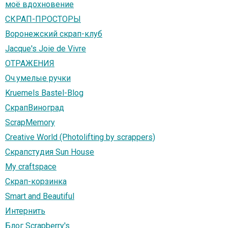
моё вдохновение
СКРАП-ПРОСТОРЫ
Воронежский скрап-клуб
Jacque's Joie de Vivre
ОТРАЖЕНИЯ
Оч.умелые ручки
Kruemels Bastel-Blog
СкрапВиноград
ScrapMemory
Creative World (Photolifting by scrappers)
Скрапстудия Sun House
My craftspace
Скрап-корзинка
Smart and Beautiful
Интернить
Блог Scrapberry's