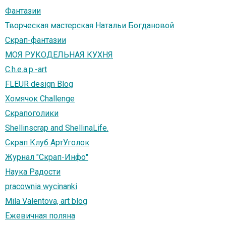
Фантазии
Творческая мастерская Натальи Богдановой
Скрап-фантазии
МОЯ РУКОДЕЛЬНАЯ КУХНЯ
C.h.e.a.p.-art
FLEUR design Blog
Хомячок Challenge
Скрапоголики
Shellinscrap and ShellinaLife.
Скрап Клуб АртУголок
Журнал "Скрап-Инфо"
Наука Радости
pracownia wycinanki
Mila Valentova, art blog
Ежевичная поляна