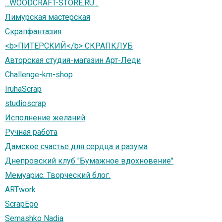
...WOODCRAFT-STORE.RU...
Лимурская мастерская
Скрапфантазия
<b>ПИТЕРСКИЙ</b> СКРАПКЛУБ
Авторская студия-магазин Арт-Леди
Challenge-km-shop
IruhaScrap
studioscrap
Исполнение желаний
Ручная работа
Дамское счастье для сердца и разума
Днепровский клуб "Бумажное вдохновение"
Мемуарис. Творческий блог.
ARTwork
ScrapEgo
Semashko Nadia