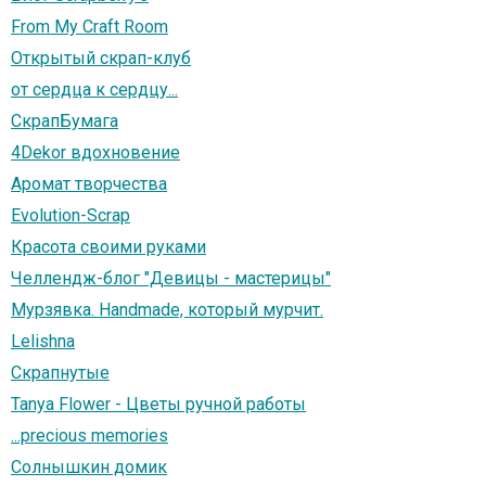
From My Craft Room
Открытый скрап-клуб
от сердца к сердцу...
СкрапБумага
4Dekor вдохновение
Аромат творчества
Evolution-Scrap
Красота своими руками
Челлендж-блог "Девицы - мастерицы"
Мурзявка. Handmade, который мурчит.
Lelishna
Скрапнутые
Tanya Flower - Цветы ручной работы
...precious memories
Солнышкин домик