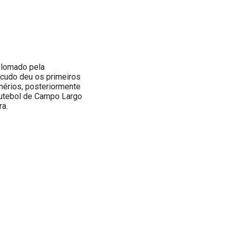
plomado pela
icudo deu os primeiros
nérios, posteriormente
Futebol de Campo Largo
ra.