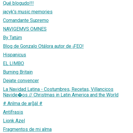
Qué blogudo!!!
jacyk's music memories
Comandante Supremo
NAVIGEMVS OMNES
By Tatúm
Blog de Gonzalo Otálora autor de ¡FEO!
Hispanicus
EL LIMBO
Burning Britain
Dejate convencer
La Navidad Latina - Costumbres, Recetas, Villancicos
Navide�os // Christmas in Latin America and the World
# Anĭma de arǧál #
Antífrasis
Lionk Azel
Fragmentos de mi alma