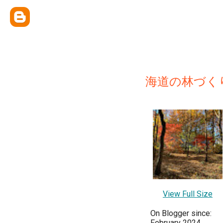
海道の林づく
View Full Size
On Blogger since:
February 2024