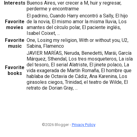
Interests
Buenos Aires, ver crecer a M, huir y regresar,
perderme y encontrarme
El padrino, Cuando Harry encontró a Sally, El hijo
Favorite
de la novia, El mismo amor la misma lluvia, Los
movies
amantes del círculo polar, El paciente inglés,
Isabel Coixet, ...
Favorite
One, Losing my religion, With or without you, U2,
music
Sabina, Flamenco
JAVIER MARÍAS, Neruda, Benedetti, Marái, García
Márquez, Sthendal, Los tres mosqueteros, La isla
del tesoro, El serial Alatriste, El jinete polaco, La
Favorite
vida exagerada de Martín Romaña, El hombre que
books
hablaba de Octavia de Cádiz, Ana Karenina, Los
girasoles ciegos, Trinidad, el teatro de Wilde, El
retrato de Dorian Gray, ...
©2026 Blogger -
Privacy Policy